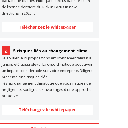
parfaite de risques imbriqués décrits dans l’édition
de l’année dernière du Risk in Focus in new
directions in 2023….
Téléchargez le whitepaper
2
5 risques liés au changement climatique dont vous ne parlez probablement pas… (mais dont vous devriez parler)
Le soutien aux propositions environnementales n'a
jamais été aussi élevé. La crise climatique peut avoir
un impact considérable sur votre entreprise. Diligent
présente cinq risques clés
liés au changement climatique que vous risquez de
négliger - et souligne les avantages d'une approche
proactive.
Téléchargez le whitepaper