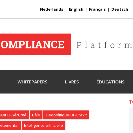
Nederlands
|
English
|
Français
|
Deutsch
WHITEPAPERS
LIVRES
ÉDUCATIONS
T
MIFID-Sécurité
Bâle
Geopolitique-UE-Brexit
rtemental
Intelligence artificielle