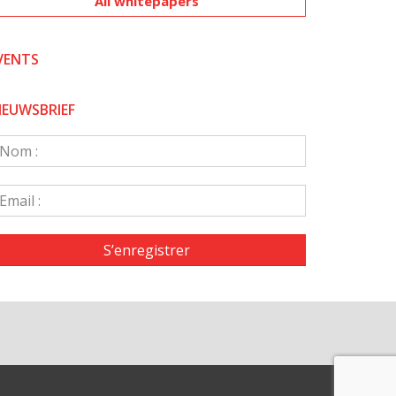
All whitepapers
VENTS
IEUWSBRIEF