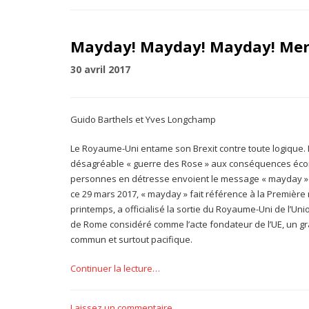
Mayday! Mayday! Mayday! Merci
30 avril 2017
Guido Barthels et Yves Longchamp
Le Royaume-Uni entame son Brexit contre toute logique. 
désagréable « guerre des Rose » aux conséquences écono
personnes en détresse envoient le message « mayday » c
ce 29 mars 2017, « mayday » fait référence à la Première
printemps, a officialisé la sortie du Royaume-Uni de l’Un
de Rome considéré comme l’acte fondateur de l’UE, un gr
commun et surtout pacifique.
Continuer la lecture…
Laissez un commentaire