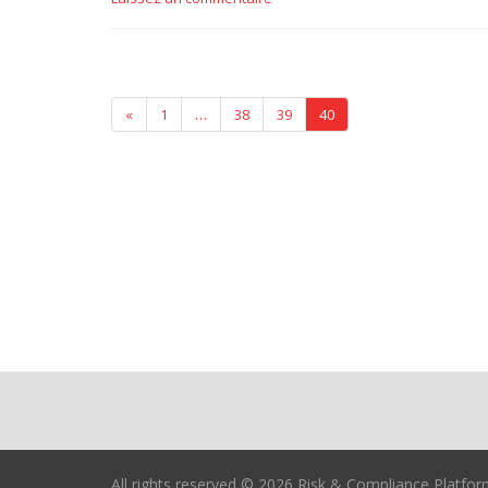
«
1
…
38
39
40
All rights reserved © 2026 Risk & Compliance Platfo