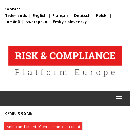
Contact
Nederlands
|
English
|
Français
|
Deutsch
|
Polski
|
Română
|
Български
|
česky a slovensky
Togg
navi
KENNISBANK
Anti-blanchiment - Connaissance du client