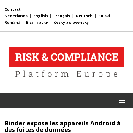
Contact
Nederlands
|
English
|
Français
|
Deutsch
|
Polski
|
Română
|
Български
|
česky a slovensky
Togg
navi
Binder expose les appareils Android à
des fuites de données