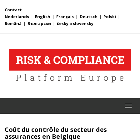
Contact
Nederlands
|
English
|
Français
|
Deutsch
|
Polski
|
Română
|
Български
|
česky a slovensky
Togg
navi
Coût du contrôle du secteur des
assurances en Belgique