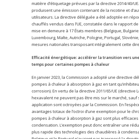
matière d’étiquetage prévues par la directive 2014/40/UE
produisent une émission contenant de la nicotine et d’aut
utilisateurs. La directive déléguée a été adoptée en rép
chauffés vendus dans l’UE, constatée dans le rapport de
mise en demeure à 17 États membres (Belgique, Bulgarie,
Luxembourg, Malte, Autriche, Pologne, Portugal, Slovéni
mesures nationales transposant intégralement cette directi
Efficacité énergétique: accélérer la transition vers u
temps pour certaines pompes à chaleur
En janvier 2023, la Commission a adopté une directive dé
pompes à chaleur à absorption à gaz en tant qu’inhibiteur
corrosion). En vertu de la directive 2011/65/UE (directiv
hexavalent ne peuvent pas être mis sur le marché, sauf 
application sont octroyées par la Commission. En l’espè
avantages totaux de l’octroi d’une exemption pour le chr
pompes à chaleur à absorption à gaz sont plus efficaces
condensation. L’exemption peut donc entraîner une réd
plus rapide des technologies des chaudières à condensati
Belgique et le Portugal n’avaient pas transposé la direc