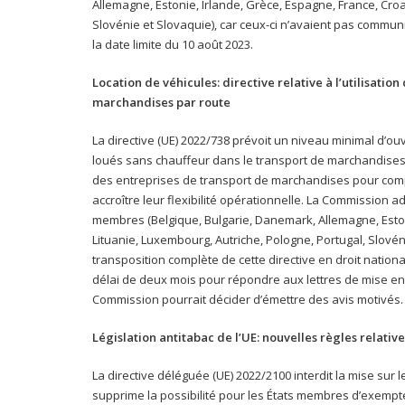
Allemagne, Estonie, Irlande, Grèce, Espagne, France, Croat
Slovénie et Slovaquie), car ceux-ci n’avaient pas communi
la date limite du 10 août 2023.
Location de véhicules: directive relative à l’utilisatio
marchandises par route
La directive (UE) 2022/738 prévoit un niveau minimal d’ou
loués sans chauffeur dans le transport de marchandises pa
des entreprises de transport de marchandises pour comp
accroître leur flexibilité opérationnelle. La Commission 
membres (Belgique, Bulgarie, Danemark, Allemagne, Estoni
Lituanie, Luxembourg, Autriche, Pologne, Portugal, Slovén
transposition complète de cette directive en droit nation
délai de deux mois pour répondre aux lettres de mise en 
Commission pourrait décider d’émettre des avis motivés.
Législation antitabac de l’UE: nouvelles règles relativ
La directive déléguée (UE) 2022/2100 interdit la mise sur
supprime la possibilité pour les États membres d’exempt