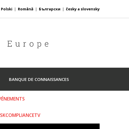
|
Polski
|
Română
|
Български
|
česky a slovensky
BANQUE DE CONNAISSANCES
VÉNEMENTS
ISKCOMPLIANCETV