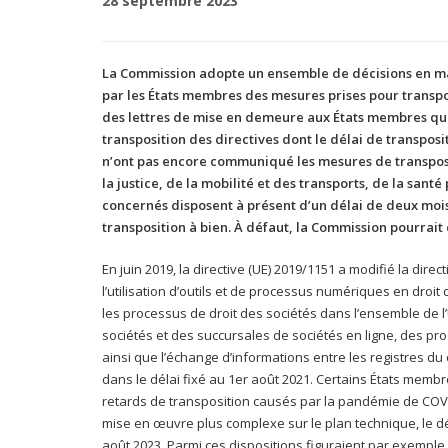
28 septembre 2023
La Commission adopte un ensemble de décisions en ma
par les États membres des mesures prises pour transpos
des lettres de mise en demeure aux États membres qu
transposition des directives dont le délai de transpos
n’ont pas encore communiqué les mesures de transposi
la justice, de la mobilité et des transports, de la san
concernés disposent à présent d’un délai de deux moi
transposition à bien. À défaut, la Commission pourrait
En juin 2019, la directive (UE) 2019/1151 a modifié la direc
l’utilisation d’outils et de processus numériques en droit
les processus de droit des sociétés dans l’ensemble de l
sociétés et des succursales de sociétés en ligne, des pro
ainsi que l’échange d’informations entre les registres d
dans le délai fixé au 1er août 2021. Certains États memb
retards de transposition causés par la pandémie de COVID
mise en œuvre plus complexe sur le plan technique, le dél
août 2023. Parmi ces dispositions figuraient par exemple 