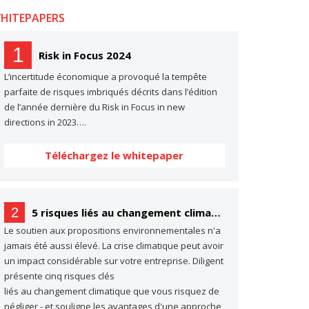
HITEPAPERS
1
Risk in Focus 2024
L’incertitude économique a provoqué la tempête
parfaite de risques imbriqués décrits dans l’édition
de l’année dernière du Risk in Focus in new
directions in 2023….
Téléchargez le whitepaper
2
5 risques liés au changement climatique dont vous ne parlez probablement pas… (mais dont vous devriez parler)
Le soutien aux propositions environnementales n'a
jamais été aussi élevé. La crise climatique peut avoir
un impact considérable sur votre entreprise. Diligent
présente cinq risques clés
liés au changement climatique que vous risquez de
négliger - et souligne les avantages d'une approche