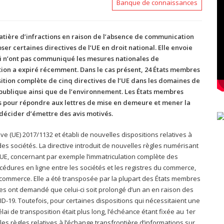
Banque de connaissances
tière d’infractions en raison de l’absence de communication
er certaines directives de l’UE en droit national. Elle envoie
i n’ont pas communiqué les mesures nationales de
ition a expiré récemment. Dans le cas présent, 24 États membres
tion complète de cinq directives de l’UE dans les domaines de
té publique ainsi que de l’environnement. Les États membres
s pour répondre aux lettres de mise en demeure et mener la
 décider d’émettre des avis motivés.
tive (UE) 2017/1132 et établi de nouvelles dispositions relatives à
 des sociétés. La directive introduit de nouvelles règles numérisant
’UE, concernant par exemple l’immatriculation complète des
cédures en ligne entre les sociétés et les registres du commerce,
u commerce. Elle a été transposée par la plupart des États membres
res ont demandé que celui-ci soit prolongé d’un an en raison des
-19. Toutefois, pour certaines dispositions qui nécessitaient une
ai de transposition était plus long, l’échéance étant fixée au 1er
les règles relatives à l’échange transfrontière d’informations sur