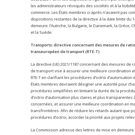
les administrateurs révoqués des sociétés et à la lisibil
commerce. Les États membres ci-après n’avaient pas c
dispositions restantes de la directive à la date limite du
demeure: l’Autriche, la Bulgarie, le Danemark, la Grèce, C
et la Suède.
Transports: directive concernant des mesures de ratio
transeuropéen de transport (RTE-T)
La directive (UE) 2021/1187 concernant des mesures de r
de transport vise à assurer une meilleure coordination e
RTE-T en clarifiant les procédures d’octroi d’autorisation 
États membres devraient désigner une autorité pour chaqu
procédures simplifiées en limitant la durée de la procédu
d’octroi d’autorisation plus claires et plus transparentes 
concernées, et assurer une meilleure coordination en mat
transfrontières. Afin de réduire les retards autant que p
procédures d’octroi, accorder la priorité aux projets releva
La Commission adresse des lettres de mise en demeure à