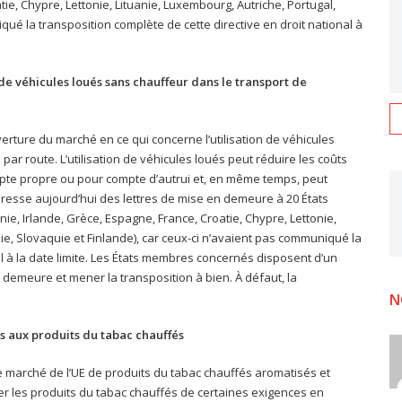
ie, Chypre, Lettonie, Lituanie, Luxembourg, Autriche, Portugal,
qué la transposition complète de cette directive en droit national à
n de véhicules loués sans chauffeur dans le transport de
verture du marché en ce qui concerne l’utilisation de véhicules
r route. L’utilisation de véhicules loués peut réduire les coûts
te propre ou pour compte d’autrui et, en même temps, peut
adresse aujourd’hui des lettres de mise en demeure à 20 États
e, Irlande, Grèce, Espagne, France, Croatie, Chypre, Lettonie,
ie, Slovaquie et Finlande), car ceux-ci n’avaient pas communiqué la
al à la date limite. Les États membres concernés disposent d’un
demeure et mener la transposition à bien. À défaut, la
N
es aux produits du tabac chauffés
 le marché de l’UE de produits du tabac chauffés aromatisés et
er les produits du tabac chauffés de certaines exigences en