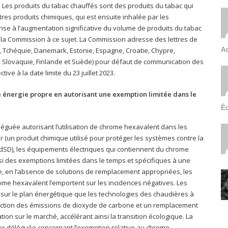
. Les produits du tabac chauffés sont des produits du tabac qui
res produits chimiques, qui est ensuite inhalée par les
onse à l’augmentation significative du volume de produits du tabac
 la Commission à ce sujet. La Commission adresse des lettres de
As
 Tchéquie, Danemark, Estonie, Espagne, Croatie, Chypre,
e, Slovaquie, Finlande et Suède) pour défaut de communication des
ve à la date limite du 23 juillet 2023.
ne énergie propre en autorisant une exemption limitée dans le
Éc
léguée autorisant l’utilisation de chrome hexavalent dans les
 (un produit chimique utilisé pour protéger les systèmes contre la
e LdSD), les équipements électriques qui contiennent du chrome
si des exemptions limitées dans le temps et spécifiques à une
ce, en l’absence de solutions de remplacement appropriées, les
ome hexavalent l’emportent sur les incidences négatives. Les
 sur le plan énergétique que les technologies des chaudières à
uction des émissions de dioxyde de carbone et un remplacement
on sur le marché, accélérant ainsi la transition écologique. La
tive déléguée concernant l’exemption relative au chrome