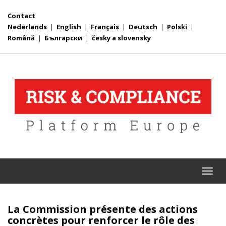
Contact
Nederlands
|
English
|
Français
|
Deutsch
|
Polski
|
Română
|
Български
|
česky a slovensky
Togg
navi
La Commission présente des actions
concrètes pour renforcer le rôle des