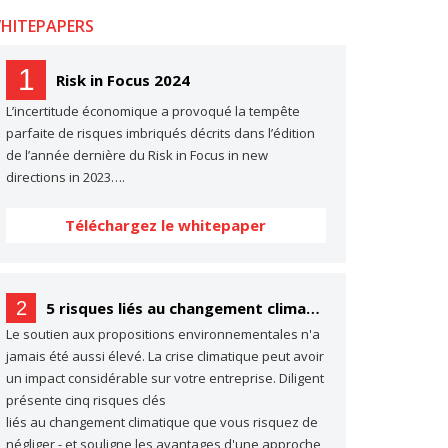
HITEPAPERS
1
Risk in Focus 2024
L’incertitude économique a provoqué la tempête
parfaite de risques imbriqués décrits dans l’édition
de l’année dernière du Risk in Focus in new
directions in 2023….
Téléchargez le whitepaper
2
5 risques liés au changement climatique dont vous ne parlez probablement pas… (mais dont vous devriez parler)
Le soutien aux propositions environnementales n'a
jamais été aussi élevé. La crise climatique peut avoir
un impact considérable sur votre entreprise. Diligent
présente cinq risques clés
liés au changement climatique que vous risquez de
négliger - et souligne les avantages d'une approche