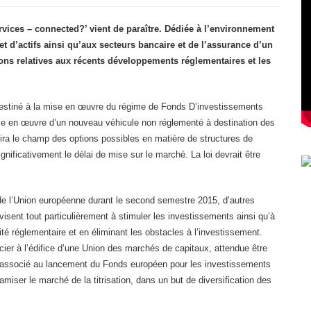
ervices – connected?’ vient de paraître. Dédiée à l’environnement
t d’actifs ainsi qu’aux secteurs bancaire et de l’assurance d’un
ons relatives aux récents développements réglementaires et les
 destiné à la mise en œuvre du régime de Fonds D’investissements
mise en œuvre d’un nouveau véhicule non réglementé à destination des
gira le champ des options possibles en matière de structures de
ignificativement le délai de mise sur le marché. La loi devrait être
de l’Union européenne durant le second semestre 2015, d’autres
isent tout particulièrement à stimuler les investissements ainsi qu’à
lité réglementaire et en éliminant les obstacles à l’investissement.
cier à l’édifice d’une Union des marchés de capitaux, attendue être
i, associé au lancement du Fonds européen pour les investissements
ynamiser le marché de la titrisation, dans un but de diversification des