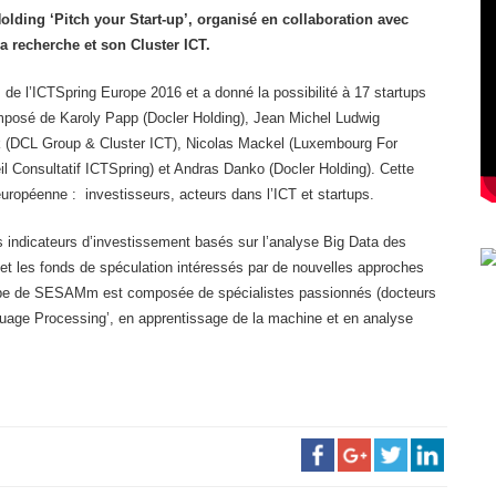
ing ‘Pitch your Start-up’, organisé en collaboration avec
a recherche et son Cluster ICT.
de l’ICTSpring Europe 2016 et a donné la possibilité à 17 startups
composé de Karoly Papp (Docler Holding), Jean Michel Ludwig
ck (DCL Group & Cluster ICT), Nicolas Mackel (Luxembourg For
il Consultatif ICTSpring) et Andras Danko (Docler Holding). Cette
européenne : investisseurs, acteurs dans l’ICT et startups.
 indicateurs d’investissement basés sur l’analyse Big Data des
 et les fonds de spéculation intéressés par de nouvelles approches
quipe de SESAMm est composée de spécialistes passionnés (docteurs
guage Processing’, en apprentissage de la machine et en analyse