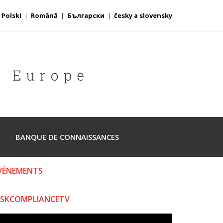
|
Polski
|
Română
|
Български
|
česky a slovensky
BANQUE DE CONNAISSANCES
VÉNEMENTS
ISKCOMPLIANCETV