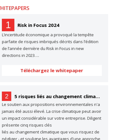
HITEPAPERS
1
Risk in Focus 2024
L’incertitude économique a provoqué la tempête
parfaite de risques imbriqués décrits dans l’édition
de l’année dernière du Risk in Focus in new
directions in 2023….
Téléchargez le whitepaper
2
5 risques liés au changement climatique dont vous ne parlez probablement pas… (mais dont vous devriez parler)
Le soutien aux propositions environnementales n'a
jamais été aussi élevé. La crise climatique peut avoir
un impact considérable sur votre entreprise. Diligent
présente cinq risques clés
liés au changement climatique que vous risquez de
négliger - et souligne les avantages d'une approche