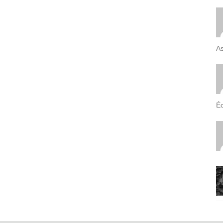
As
Éc