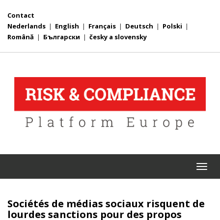
Contact
Nederlands
|
English
|
Français
|
Deutsch
|
Polski
|
Română
|
Български
|
česky a slovensky
Togg
navi
Sociétés de médias sociaux risquent de
lourdes sanctions pour des propos