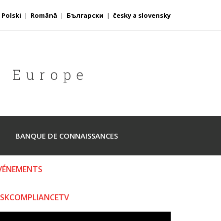
|
Polski
|
Română
|
Български
|
česky a slovensky
BANQUE DE CONNAISSANCES
VÉNEMENTS
ISKCOMPLIANCETV