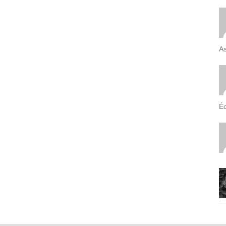
As
Éc