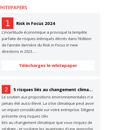
HITEPAPERS
1
Risk in Focus 2024
L’incertitude économique a provoqué la tempête
parfaite de risques imbriqués décrits dans l’édition
de l’année dernière du Risk in Focus in new
directions in 2023….
Téléchargez le whitepaper
2
5 risques liés au changement climatique dont vous ne parlez probablement pas… (mais dont vous devriez parler)
Le soutien aux propositions environnementales n'a
jamais été aussi élevé. La crise climatique peut avoir
un impact considérable sur votre entreprise. Diligent
présente cinq risques clés
liés au changement climatique que vous risquez de
négliger - et souligne les avantages d'une approche