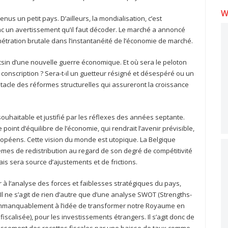
W
 un petit pays. D’ailleurs, la mondialisation, c’est
nc un avertissement qu’il faut décoder. Le marché a annoncé
nétration brutale dans l’instantanéité de l’économie de marché.
sin d’une nouvelle guerre économique. Et où sera le peloton
a conscription ? Sera-t-il un guetteur résigné et désespéré ou un
bstacle des réformes structurelles qui assureront la croissance
uhaitable et justifié par les réflexes des années septante.
 point d’équilibre de l’économie, qui rendrait l’avenir prévisible,
ropéens. Cette vision du monde est utopique. La Belgique
èmes de redistribution au regard de son degré de compétitivité
is sera source d’ajustements et de frictions.
r à l‘analyse des forces et faiblesses stratégiques du pays,
l ne s’agit de rien d’autre que d’une analyse SWOT (Strengths-
immanquablement à l’idée de transformer notre Royaume en
 fiscalisée), pour les investissements étrangers. Il s’agit donc de