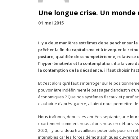
Une longue crise. Un monde qu
01 mai 2015
Il y a deux manières extrêmes de se pencher sur la 
prêcher la fin du capitalisme et à invoquer le reto
posture, qualifiée de schumpetérienne, relativise 
l’hyper-émotivité et la contemplation, il a la voie 
la contemption de la décadence, il faut choisir l’act
Et c’est alors qu’il faut s’interroger sur le positionn
pouvoir être indéfiniment le passager clandestin d’
économiques ? Que nos systèmes fiscaux et parafisca
d’aubaine d’après-guerre, allaient nous permettre d
Nous traînons, depuis les années septante, une lourde 
exactement comment nous allons nous en débarrasser 
2050, il y aura deux travailleurs potentiels pour un r
intenables car les forces démographiques ouvreront