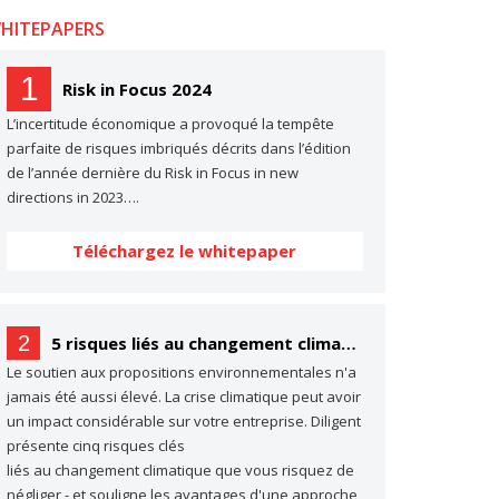
HITEPAPERS
1
Risk in Focus 2024
L’incertitude économique a provoqué la tempête
parfaite de risques imbriqués décrits dans l’édition
de l’année dernière du Risk in Focus in new
directions in 2023….
Téléchargez le whitepaper
2
5 risques liés au changement climatique dont vous ne parlez probablement pas… (mais dont vous devriez parler)
Le soutien aux propositions environnementales n'a
jamais été aussi élevé. La crise climatique peut avoir
un impact considérable sur votre entreprise. Diligent
présente cinq risques clés
liés au changement climatique que vous risquez de
négliger - et souligne les avantages d'une approche