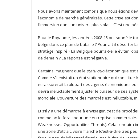
Nous avons maintenant compris que nous étions devenus
l’économie de marché généralisés. Cette crise est do
l’immersion dans un univers plus volatil. C’est une pé
Pour le Royaume, les années 2008-15 ont sonné le toc
belge dans ce plan de bataille ? Pourra-t-il déserter l
stratège inspiré ? La Belgique pourra-t-elle éviter l’o
de demain ? La réponse est négative.
Certains imaginent que le
statu quo
économique est so
Comme s’il existait un état stationnaire qui constitue le
et rassurerait la plupart des agents économiques eu
devra inéluctablement ajuster le curseur de ses syst
mondiale. L’ouverture des marchés est inéluctable, ma
Et s’il y a une démarche à envisager, c’est de procéde
comme on le ferait pour une entreprise commerciale. I
Weaknesses-Opportunities-Threats). Cela conduira 
une zone d’attrait, voire franche (c’est-à-dire très peu