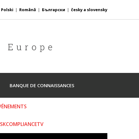
|
Polski
|
Română
|
Български
|
česky a slovensky
BANQUE DE CONNAISSANCES
VÉNEMENTS
ISKCOMPLIANCETV