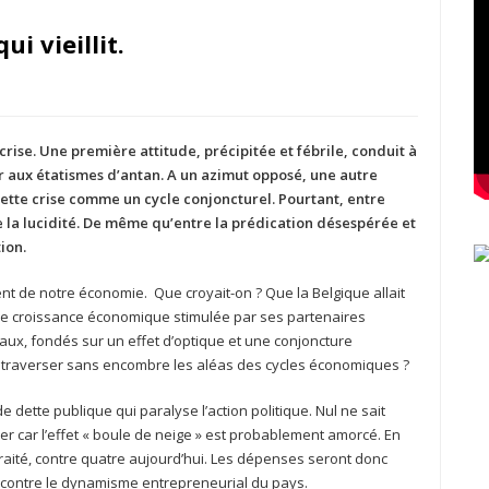
i vieillit.
crise. Une première attitude, précipitée et fébrile, conduit à
ur aux étatismes d’antan. A un azimut opposé, une autre
cette crise comme un cycle conjoncturel. Pourtant, entre
de la lucidité. De même qu’entre la prédication désespérée et
ion.
ement de notre économie. Que croyait-on ? Que la Belgique allait
une croissance économique stimulée par ses partenaires
ux, fondés sur un effet d’optique et une conjoncture
e traverser sans encombre les aléas des cycles économiques ?
dette publique qui paralyse l’action politique. Nul ne sait
car l’effet « boule de neige » est probablement amorcé. En
etraité, contre quatre aujourd’hui. Les dépenses seront donc
 contre le dynamisme entrepreneurial du pays.