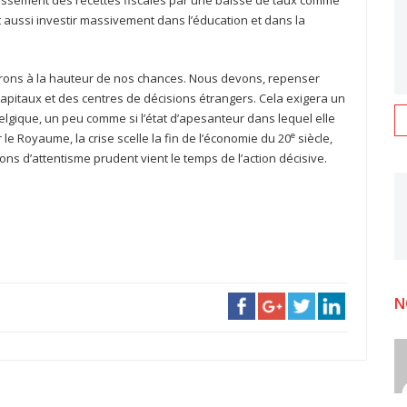
’accroissement des recettes fiscales par une baisse de taux comme
ut aussi investir massivement dans l’éducation et dans la
serons à la hauteur de nos chances. Nous devons, repenser
itaux et des centres de décisions étrangers. Cela exigera un
elgique, un peu comme si l’état d’apesanteur dans lequel elle
e
Pour le Royaume, la crise scelle la fin de l’économie du 20
siècle,
ns d’attentisme prudent vient le temps de l’action décisive.
N