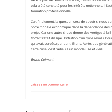
faire le pari de l’élasticité fiscale, c’es-à-dire de l
cela a été constaté pour les intérêts notionnels. Il fa
formation professionnelle.
Car, finalement, la question sera de savoir si nous 
notre modèle économique dans la dépendance des cap
projet. Car une autre chose donne des vertiges à la B
flottait s’était dissipé : l’intuition d’un cycle révolu. 
qui avait survécu pendant 15 ans. Après des génératio
Cette crise, c’est l’adieu à un monde usé et vieilli.
Bruno Colmant
Laissez un commentaire