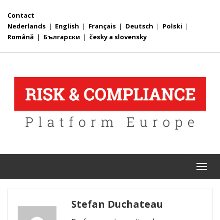
Contact
Nederlands
|
English
|
Français
|
Deutsch
|
Polski
|
Română
|
Български
|
česky a slovensky
Togg
navi
Stefan Duchateau