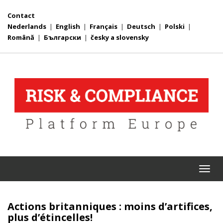
Contact
Nederlands
|
English
|
Français
|
Deutsch
|
Polski
|
Română
|
Български
|
česky a slovensky
Togg
navi
Actions britanniques : moins d’artifices,
plus d’étincelles!