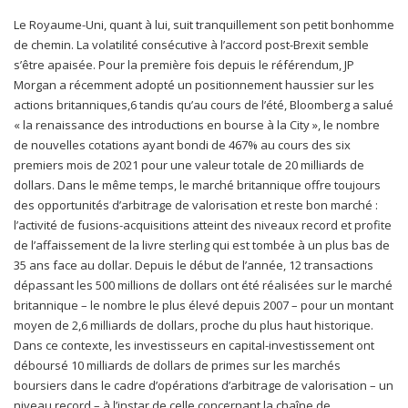
Le Royaume-Uni, quant à lui, suit tranquillement son petit bonhomme
de chemin. La volatilité consécutive à l’accord post-Brexit semble
s’être apaisée. Pour la première fois depuis le référendum, JP
Morgan a récemment adopté un positionnement haussier sur les
actions britanniques,6 tandis qu’au cours de l’été, Bloomberg a salué
« la renaissance des introductions en bourse à la City », le nombre
de nouvelles cotations ayant bondi de 467% au cours des six
premiers mois de 2021 pour une valeur totale de 20 milliards de
dollars. Dans le même temps, le marché britannique offre toujours
des opportunités d’arbitrage de valorisation et reste bon marché :
l’activité de fusions-acquisitions atteint des niveaux record et profite
de l’affaissement de la livre sterling qui est tombée à un plus bas de
35 ans face au dollar. Depuis le début de l’année, 12 transactions
dépassant les 500 millions de dollars ont été réalisées sur le marché
britannique – le nombre le plus élevé depuis 2007 – pour un montant
moyen de 2,6 milliards de dollars, proche du plus haut historique.
Dans ce contexte, les investisseurs en capital-investissement ont
déboursé 10 milliards de dollars de primes sur les marchés
boursiers dans le cadre d’opérations d’arbitrage de valorisation – un
niveau record – à l’instar de celle concernant la chaîne de