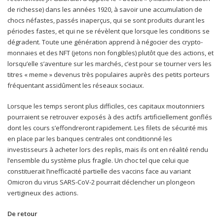
de richesse) dans les années 1920, à savoir une accumulation de
chocs néfastes, passés inaperçus, qui se sont produits durant les
périodes fastes, et qui ne se révèlent que lorsque les conditions se
dégradent. Toute une génération apprend à négocier des crypto-
monnaies et des NFT (jetons non fongibles) plutôt que des actions, et
lorsqu’elle s’aventure sur les marchés, c’est pour se tourner vers les
titres « meme » devenus très populaires auprès des petits porteurs
fréquentant assidûment les réseaux sociaux.
Lorsque les temps seront plus difficiles, ces capitaux moutonniers
pourraient se retrouver exposés à des actifs artificiellement gonflés
dont les cours s’effondreront rapidement. Les filets de sécurité mis
en place par les banques centrales ont conditionné les
investisseurs à acheter lors des replis, mais ils ont en réalité rendu
l’ensemble du système plus fragile. Un choc tel que celui que
constituerait l’inefficacité partielle des vaccins face au variant
Omicron du virus SARS-CoV-2 pourrait déclencher un plongeon
vertigineux des actions.
De retour