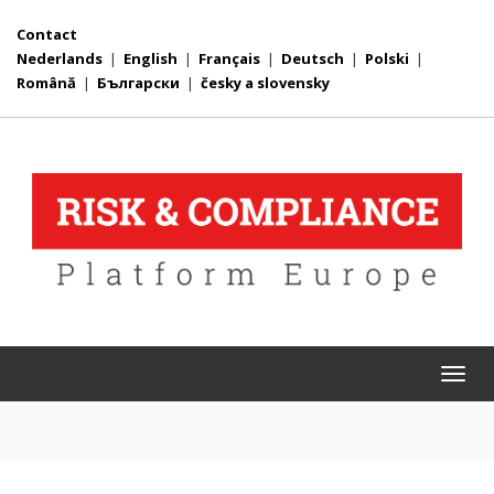
Contact
Nederlands
|
English
|
Français
|
Deutsch
|
Polski
|
Română
|
Български
|
česky a slovensky
Togg
navi