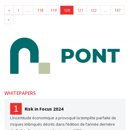
«
1
…
118
119
120
121
122
…
147
»
WHITEPAPERS
1
Risk in Focus 2024
L’incertitude économique a provoqué la tempête parfaite de
risques imbriqués décrits dans l’édition de l’année dernière