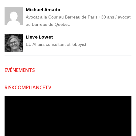
Michael Amado
Avocat à la Cour au Barreau de Paris +30 ans / avocat
au Barreau du Québec
Lieve Lowet
EU Affairs consultant et lobbyist
EVÉNEMENTS
RISKCOMPLIANCETV